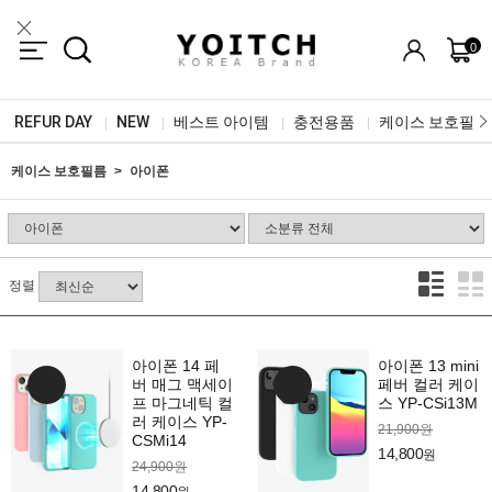
0
REFUR DAY
NEW
베스트 아이템
충전용품
케이스 보호필름
|
|
|
|
케이스 보호필름
아이폰
정렬
아이폰 14 페
아이폰 13 mini
버 매그 맥세이
페버 컬러 케이
프 마그네틱 컬
스 YP-CSi13M
러 케이스 YP-
21,900원
CSMi14
14,800
원
24,900원
14,800