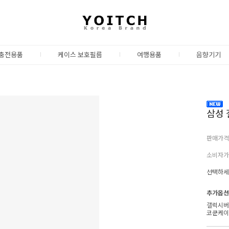
충전용품
케이스 보호필름
여행용품
음향기기
삼성 
판매가격
소비자가
선택하세
추가옵션
갤럭시버
코쿤케이