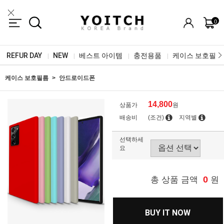
0
REFUR DAY
NEW
베스트 아이템
충전용품
케이스 보호필름
|
|
|
|
케이스 보호필름
안드로이드폰
14,800
상품가
원
배송비
(조건)
지역별
선택하세
요
0
총 상품 금액
원
BUY IT NOW