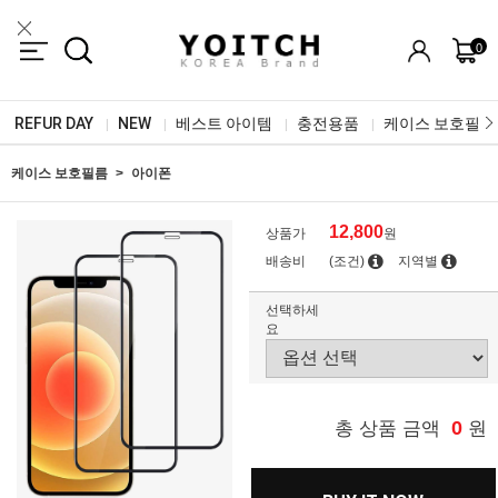
0
REFUR DAY
NEW
베스트 아이템
충전용품
케이스 보호필름
|
|
|
|
케이스 보호필름
아이폰
12,800
상품가
원
배송비
(조건)
지역별
선택하세
요
0
총 상품 금액
원