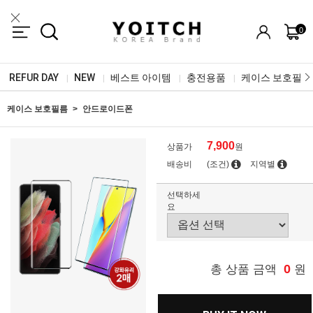
0
REFUR DAY
NEW
베스트 아이템
충전용품
케이스 보호필름
|
|
|
|
케이스 보호필름
안드로이드폰
7,900
상품가
원
배송비
(조건)
지역별
선택하세
요
0
총 상품 금액
원