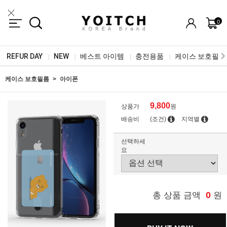
0
REFUR DAY
NEW
베스트 아이템
충전용품
케이스 보호필름
|
|
|
|
케이스 보호필름
아이폰
9,800
상품가
원
배송비
(조건)
지역별
선택하세
요
0
총 상품 금액
원