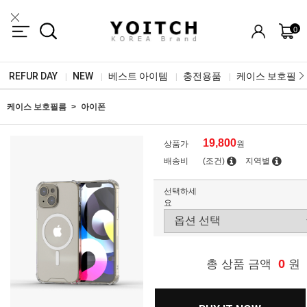
0
REFUR DAY
NEW
베스트 아이템
충전용품
케이스 보호필름
|
|
|
|
케이스 보호필름
아이폰
19,800
상품가
원
배송비
(조건)
지역별
선택하세
요
0
총 상품 금액
원