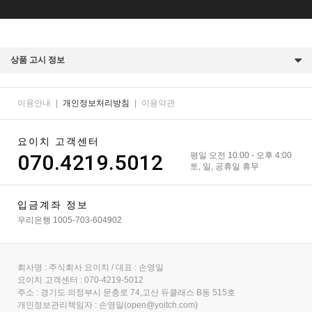
상품 고시 정보
이용안내
|
개인정보처리방침
|
이용약관
요이치 고객센터
070.4219.5012
평일 오전 10:00 - 오후 4:00
토, 일, 공휴일 휴무
입금계좌 정보
우리은행 1005-703-604902
회사명 : 주식회사 요이치 / 대표 : 손영일
요이치 고객센터 : 070-4219-5012
주소 : 경기도 의정부시 문충로 74,고산 듀클래스 B동 515호
개인정보관리책임자 : 손영일(open@yoitch.com)