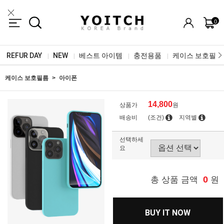
0
REFUR DAY
NEW
베스트 아이템
충전용품
케이스 보호필름
|
|
|
|
케이스 보호필름
아이폰
14,800
상품가
원
배송비
(조건)
지역별
선택하세
요
0
총 상품 금액
원
BUY IT NOW