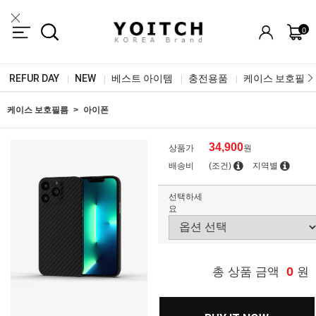
0
REFUR DAY
NEW
베스트 아이템
충전용품
케이스 보호필름
|
|
|
|
케이스 보호필름
아이폰
34,900
상품가
원
배송비
(조건)
지역별
선택하세
요
0
총 상품 금액
원