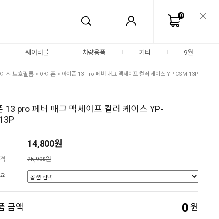
0
웨어러블
차량용품
기타
9월
이스 보호필름
>
아이폰
> 아이폰 13 Pro 페버 매그 맥세이프 컬러 케이스 YP-CSMi13P
 13 pro 페버 매그 맥세이프 컬러 케이스 YP-
13P
14,800원
격
25,900원
요
0
품 금액
원