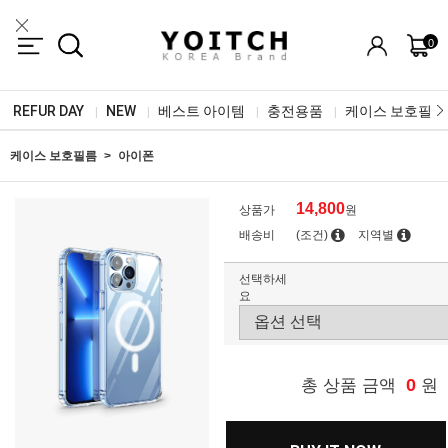
0
REFUR DAY
NEW
베스트 아이템
충전용품
케이스 보호필름
|
|
|
|
케이스 보호필름
아이폰
14,800
상품가
원
배송비
(조건)
지역별
선택하세
요
0
총 상품 금액
원