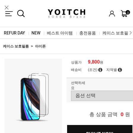
0
REFUR DAY
NEW
베스트 아이템
충전용품
케이스 보호필름
|
|
|
|
케이스 보호필름
아이폰
9,800
상품가
원
배송비
(조건)
지역별
선택하세
요
0
총 상품 금액
원