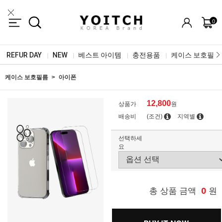
0
REFUR DAY
NEW
베스트 아이템
충전용품
케이스 보호필름
|
|
|
|
케이스 보호필름
아이폰
12,800
상품가
원
배송비
(조건)
지역별
선택하세
요
0
총 상품 금액
원