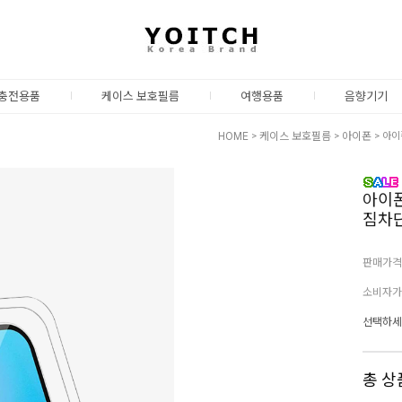
충전용품
케이스 보호필름
여행용품
음향기기
HOME
>
케이스 보호필름
>
아이폰
> 아이
아이폰
짐차단
판매가격
소비자가
선택하세
총 상