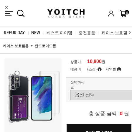
0
REFUR DAY
NEW
베스트 아이템
충전용품
케이스 보호필름
|
|
|
|
케이스 보호필름
안드로이드폰
10,800
상품가
원
배송비
(조건)
지역별
선택하세
요
0
총 상품 금액
원