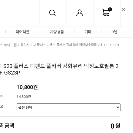
0
웨어러블
차량용품
기타
9월
안드로이드폰
> 갤럭시 S23 플러스 디펜드 풀커버 강화유리 액정보호필름 2매 YSF-GS23P
 S23 플러스 디펜드 풀커버 강화유리 액정보호필름 2
F-GS23P
10,800원
격
14,800원
요
0
품 금액
원