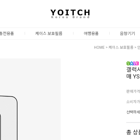
충전용품
케이스 보호필름
여행용품
음향기기
HOME
>
케이스 보호필름
>
갤럭시
매 YS
판매가격
소비자가
선택하세
총 상