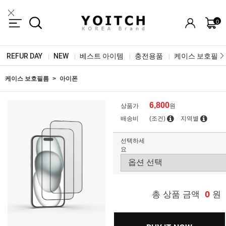
0
REFUR DAY
NEW
베스트 아이템
충전용품
케이스 보호필름
|
|
|
|
케이스 보호필름
아이폰
6,800
상품가
원
배송비
(조건)
지역별
선택하세
요
0
총 상품 금액
원