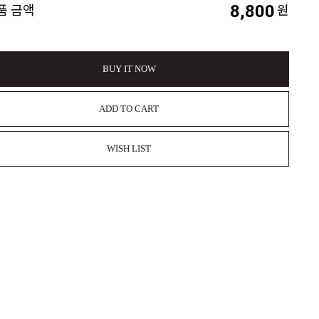
8,800
품 금액
원
BUY IT NOW
ADD TO CART
WISH LIST