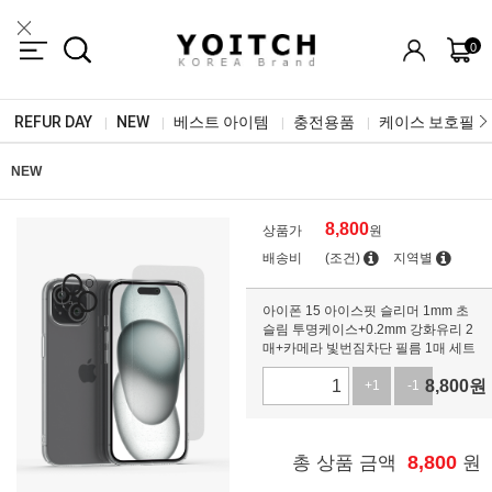
0
REFUR DAY
NEW
베스트 아이템
충전용품
케이스 보호필름
|
|
|
|
NEW
8,800
상품가
원
배송비
(조건)
지역별
아이폰 15 아이스핏 슬리머 1mm 초
슬림 투명케이스+0.2mm 강화유리 2
매+카메라 빛번짐차단 필름 1매 세트
8,800
원
+1
-1
8,800
총 상품 금액
원