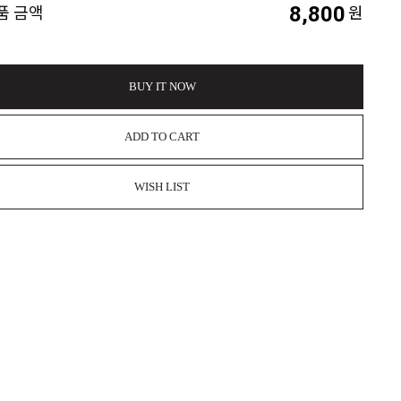
8,800
품 금액
원
BUY IT NOW
ADD TO CART
WISH LIST