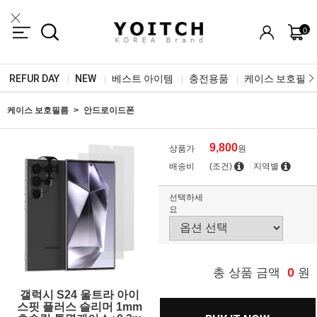
0
REFUR DAY
NEW
베스트 아이템
충전용품
케이스 보호필름
|
|
|
|
케이스 보호필름
안드로이드폰
9,800
상품가
원
배송비
(조건)
지역별
선택하세
요
0
총 상품 금액
원
갤럭시 S24 울트라 아이
스핏 플러스 슬리머 1mm