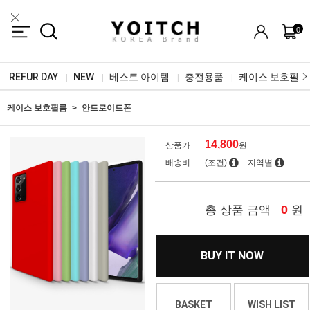
0
REFUR DAY
NEW
베스트 아이템
충전용품
케이스 보호필름
|
|
|
|
케이스 보호필름
안드로이드폰
14,800
상품가
원
배송비
(조건)
지역별
0
총 상품 금액
원
BUY IT NOW
BASKET
WISH LIST