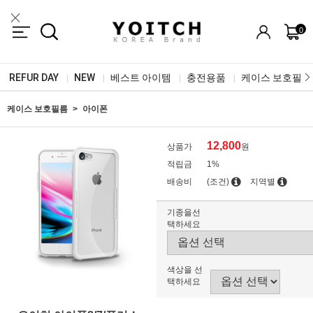
0
REFUR DAY
NEW
베스트 아이템
충전용품
케이스 보호필름
|
|
|
|
케이스 보호필름
아이폰
12,800
상품가
원
적립금
1%
배송비
(조건)
지역별
기종을선
택하세요
색상을 선
택하세요