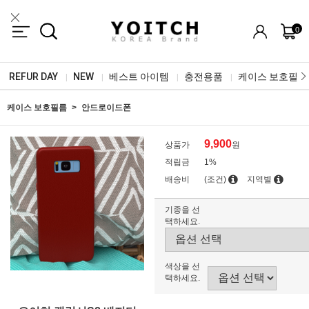
0
REFUR DAY
NEW
베스트 아이템
충전용품
케이스 보호필름
|
|
|
|
케이스 보호필름
안드로이드폰
9,900
상품가
원
적립금
1%
배송비
(조건)
지역별
기종을 선
택하세요.
색상을 선
택하세요.