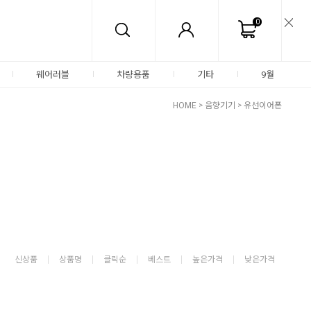
0
웨어러블
차량용품
기타
9월
HOME
>
음향기기
>
유선이어폰
신상품
상품명
클릭순
베스트
높은가격
낮은가격