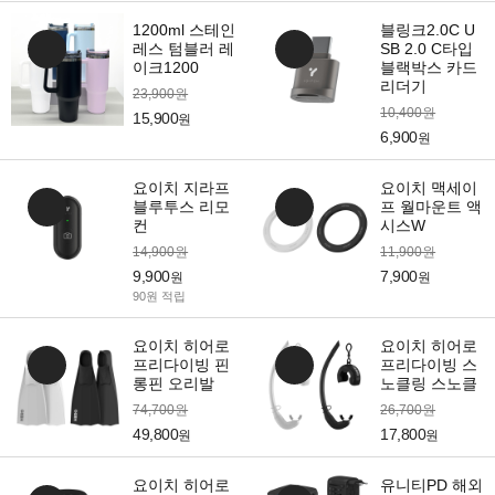
1200ml 스테인
블링크2.0C U
레스 텀블러 레
SB 2.0 C타입
이크1200
블랙박스 카드
리더기
23,900원
10,400원
15,900
원
6,900
원
요이치 지라프
요이치 맥세이
블루투스 리모
프 월마운트 액
컨
시스W
14,900원
11,900원
9,900
7,900
원
원
90원 적립
요이치 히어로
요이치 히어로
프리다이빙 핀
프리다이빙 스
롱핀 오리발
노클링 스노클
74,700원
26,700원
49,800
17,800
원
원
요이치 히어로
유니티PD 해외