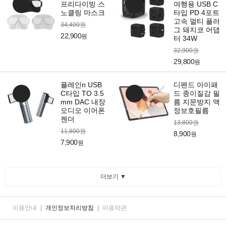
프리다이빙 스
여행용 USB C
노클링 마스크
타입 PD 4포트
고속 멀티 플러
34,400원
그 돼지코 어댑
22,900
원
터 34W
32,900원
29,800
원
플레인n USB
디펜드 아이패
C타입 TO 3.5
드 종이질감 필
mm DAC 내장
름 지문방지 액
오디오 이어폰
정보호필름
젠더
13,800원
11,800원
8,900
원
7,900
원
더보기 ▼
이용안내
|
개인정보처리방침
|
이용약관