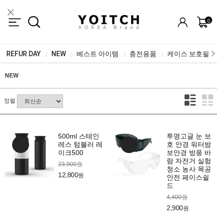
0
REFUR DAY
NEW
베스트 아이템
충전용품
케이스 보호필름
|
|
|
|
NEW
정렬
500ml 스테인
투명고글 눈 보
레스 텀블러 레
호 안경 워터밤
이크500
보안경 방풍 바
람 자전거 실험
23,900원
청소 농사 목공
12,800
원
안전 페이스쉴
드
4,400원
2,900
원