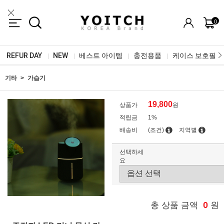
0
REFUR DAY
NEW
베스트 아이템
충전용품
케이스 보호필름
|
|
|
|
기타
가습기
19,800
상품가
원
적립금
1%
배송비
(조건)
지역별
선택하세
요
0
총 상품 금액
원