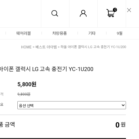
0
웨어러블
차량용품
기타
9월
HOME
>
베스트 아이템
> 하울 아이폰 갤럭시 LG 고속 충전기 YC-1U200
아이폰 갤럭시 LG 고속 충전기 YC-1U200
5,800원
격
9,800원
요
0
품 금액
원