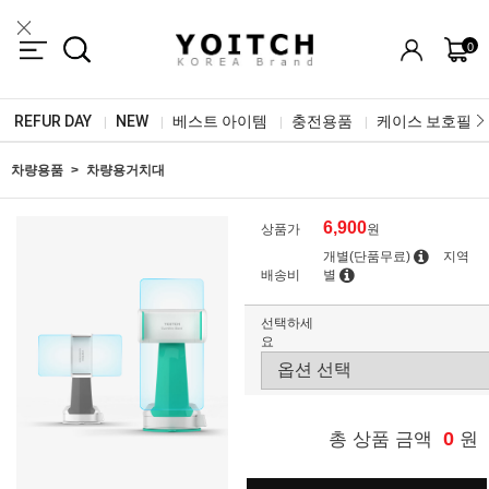
0
REFUR DAY
NEW
베스트 아이템
충전용품
케이스 보호필름
|
|
|
|
차량용품
차량용거치대
6,900
상품가
원
개별(단품무료)
지역
배송비
별
선택하세
요
0
총 상품 금액
원