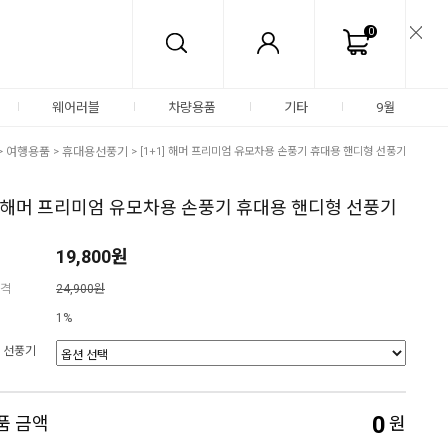
0
웨어러블
차량용품
기타
9월
>
여행용품
>
휴대용선풍기
> [1+1] 해머 프리미엄 유모차용 손풍기 휴대용 핸디형 선풍기
1] 해머 프리미엄 유모차용 손풍기 휴대용 핸디형 선풍기
19,800원
격
24,900원
1%
 선풍기
0
품 금액
원