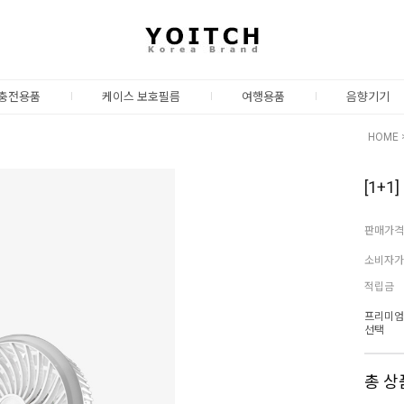
충전용품
케이스 보호필름
여행용품
음향기기
HOME
[1+
판매가격
소비자가
적립금
프리미엄
선택
총 상