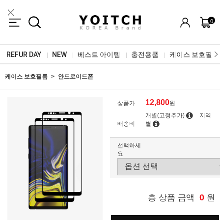
0
REFUR DAY
NEW
베스트 아이템
충전용품
케이스 보호필름
|
|
|
|
케이스 보호필름
안드로이드폰
12,800
상품가
원
개별(고정추가)
지역
배송비
별
선택하세
요
0
총 상품 금액
원