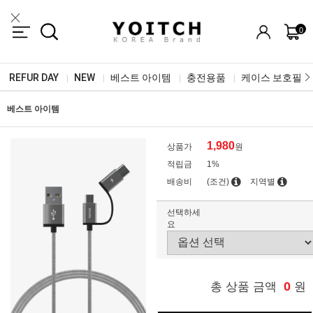
0
REFUR DAY
NEW
베스트 아이템
충전용품
케이스 보호필름
|
|
|
|
베스트 아이템
1,980
상품가
원
적립금
1%
배송비
(조건)
지역별
선택하세
요
0
총 상품 금액
원