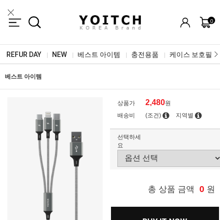
0
REFUR DAY
NEW
베스트 아이템
충전용품
케이스 보호필름
|
|
|
|
베스트 아이템
2,480
상품가
원
배송비
(조건)
지역별
선택하세
요
0
총 상품 금액
원