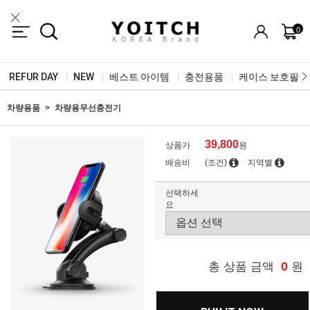
0
REFUR DAY
NEW
베스트 아이템
충전용품
케이스 보호필름
|
|
|
|
차량용품
차량용무선충전기
39,800
상품가
원
배송비
(조건)
지역별
선택하세
요
0
총 상품 금액
원