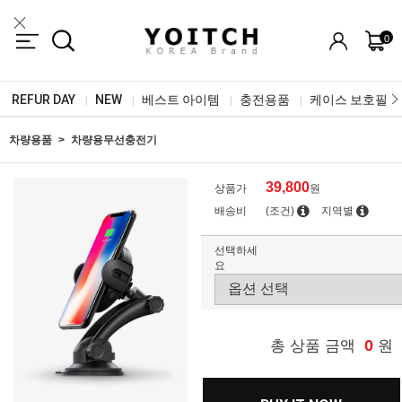
0
REFUR DAY
NEW
베스트 아이템
충전용품
케이스 보호필름
|
|
|
|
차량용품
차량용무선충전기
39,800
상품가
원
배송비
(조건)
지역별
선택하세
요
0
총 상품 금액
원