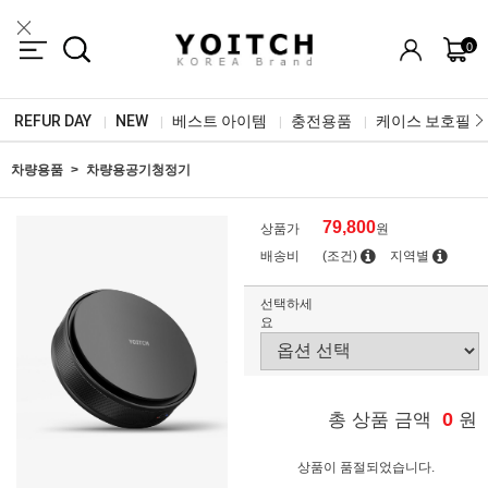
0
REFUR DAY
NEW
베스트 아이템
충전용품
케이스 보호필름
|
|
|
|
차량용품
차량용공기청정기
79,800
상품가
원
배송비
(조건)
지역별
선택하세
요
0
총 상품 금액
원
상품이 품절되었습니다.