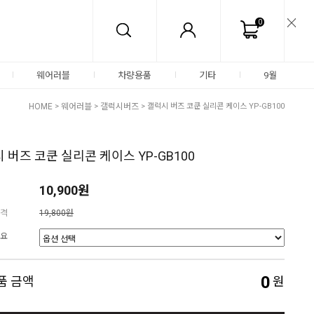
0
웨어러블
차량용품
기타
9월
HOME
>
웨어러블
>
갤럭시버즈
> 갤럭시 버즈 코쿤 실리콘 케이스 YP-GB100
 버즈 코쿤 실리콘 케이스 YP-GB100
10,900원
격
19,800원
요
0
품 금액
원