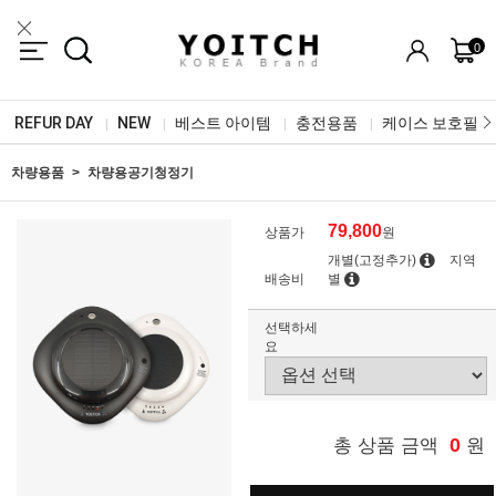
0
REFUR DAY
NEW
베스트 아이템
충전용품
케이스 보호필름
|
|
|
|
차량용품
차량용공기청정기
79,800
상품가
원
개별(고정추가)
지역
배송비
별
선택하세
요
0
총 상품 금액
원