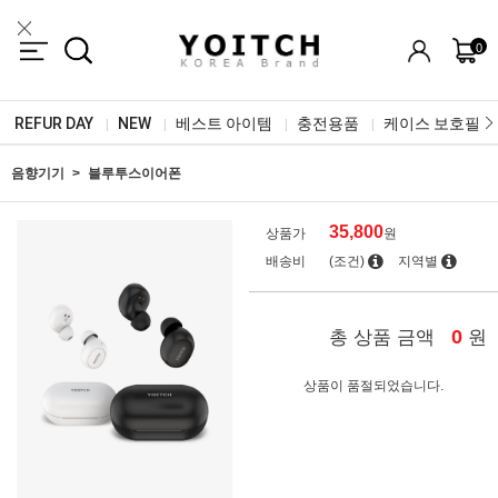
0
REFUR DAY
NEW
베스트 아이템
충전용품
케이스 보호필름
|
|
|
|
음향기기
블루투스이어폰
35,800
상품가
원
배송비
(조건)
지역별
0
총 상품 금액
원
상품이 품절되었습니다.