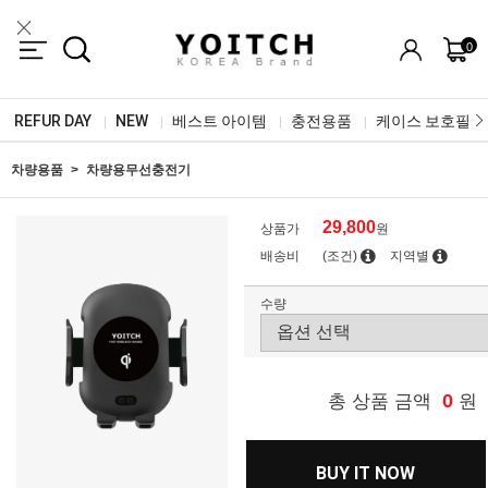
0
REFUR DAY
NEW
베스트 아이템
충전용품
케이스 보호필름
|
|
|
|
차량용품
차량용무선충전기
29,800
상품가
원
배송비
(조건)
지역별
수량
0
총 상품 금액
원
BUY IT NOW