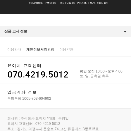
상품 고시 정보
이용안내
|
개인정보처리방침
|
이용약관
요이치 고객센터
070.4219.5012
평일 오전 10:00 - 오후 4:00
토, 일, 공휴일 휴무
입금계좌 정보
우리은행 1005-703-604902
회사명 : 주식회사 요이치 / 대표 : 손영일
요이치 고객센터 : 070-4219-5012
주소 : 경기도 의정부시 문충로 74,고산 듀클래스 B동 515호