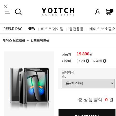
0
REFUR DAY
NEW
베스트 아이템
충전용품
케이스 보호필름
|
|
|
|
케이스 보호필름
안드로이드폰
19,800
상품가
원
배송비
(조건)
지역별
선택하세
요.
0
총 상품 금액
원