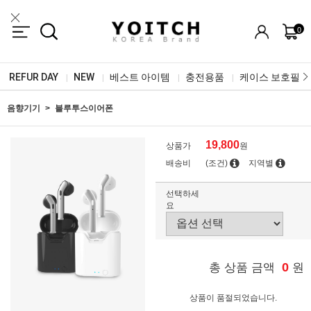
0
REFUR DAY
NEW
베스트 아이템
충전용품
케이스 보호필름
|
|
|
|
음향기기
블루투스이어폰
19,800
상품가
원
배송비
(조건)
지역별
선택하세
요
0
총 상품 금액
원
상품이 품절되었습니다.