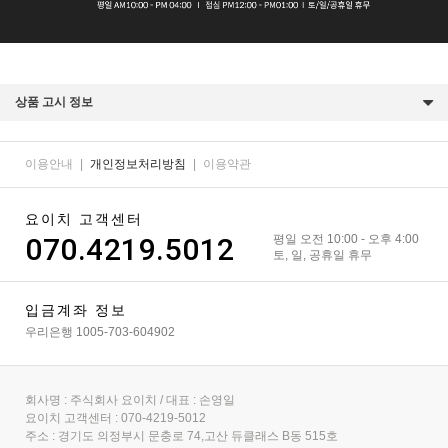
상품 고시 정보
이용안내
|
개인정보처리방침
|
이용약관
요이치 고객센터
070.4219.5012
평일 오전 10:00 - 오후 4:00
토, 일, 공휴일 휴무
입금계좌 정보
우리은행 1005-703-604902
회사명 : 주식회사 요이치 / 대표 : 손영일
요이치 고객센터 : 070-4219-5012
주소 : 경기도 의정부시 문충로 74,고산 듀클래스 B동 515호