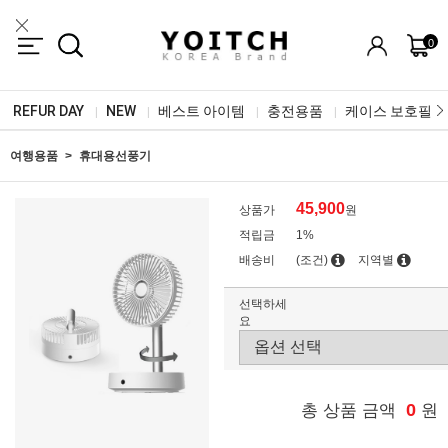
0
REFUR DAY
NEW
베스트 아이템
충전용품
케이스 보호필름
|
|
|
|
여행용품
휴대용선풍기
45,900
상품가
원
적립금
1%
배송비
(조건)
지역별
선택하세
요
0
총 상품 금액
원