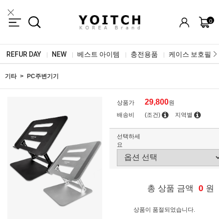
0
REFUR DAY
NEW
베스트 아이템
충전용품
케이스 보호필름
|
|
|
|
기타
PC주변기기
29,800
상품가
원
배송비
(조건)
지역별
선택하세
요
0
총 상품 금액
원
상품이 품절되었습니다.