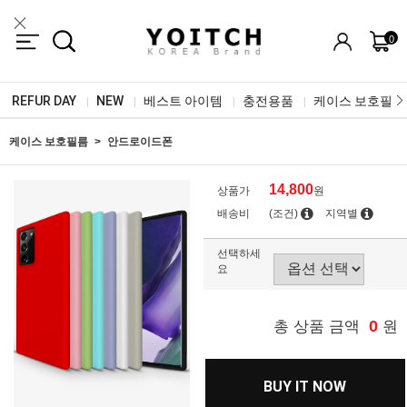
0
REFUR DAY
NEW
베스트 아이템
충전용품
케이스 보호필름
|
|
|
|
케이스 보호필름
안드로이드폰
14,800
상품가
원
배송비
(조건)
지역별
선택하세
요
0
총 상품 금액
원
BUY IT NOW