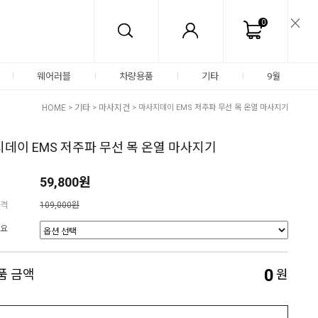
0
웨어러블
차량용품
기타
9월
HOME
>
기타
>
마사지건
> 마사지데이 EMS 저주파 무선 목 온열 마사지기
데이 EMS 저주파 무선 목 온열 마사지기
59,800원
격
109,000원
요
0
품 금액
원