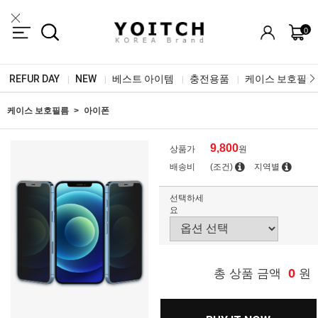
0
REFUR DAY
NEW
베스트 아이템
충전용품
케이스 보호필름
|
|
|
|
케이스 보호필름
아이폰
9,800
상품가
원
배송비
(조건)
지역별
선택하세
요
0
총 상품 금액
원