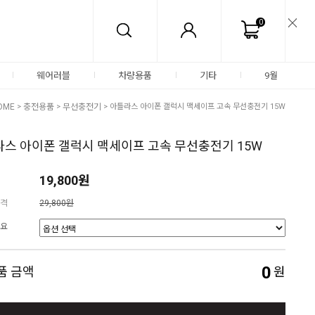
0
웨어러블
차량용품
기타
9월
OME
>
충전용품
>
무선충전기
> 아틀라스 아이폰 갤럭시 맥세이프 고속 무선충전기 15W
스 아이폰 갤럭시 맥세이프 고속 무선충전기 15W
19,800원
격
29,800원
요
0
품 금액
원