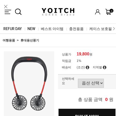
0
REFUR DAY
NEW
베스트 아이템
충전용품
케이스 보호필름
|
|
|
|
여행용품
휴대용선풍기
19,800
상품가
원
적립금
1%
배송비
(조건)
지역별
선택하세
요
0
총 상품 금액
원