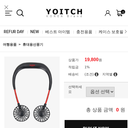
0
REFUR DAY
NEW
베스트 아이템
충전용품
케이스 보호필름
|
|
|
|
여행용품
휴대용선풍기
19,800
상품가
원
적립금
1%
배송비
(조건)
지역별
선택하세
요
0
총 상품 금액
원